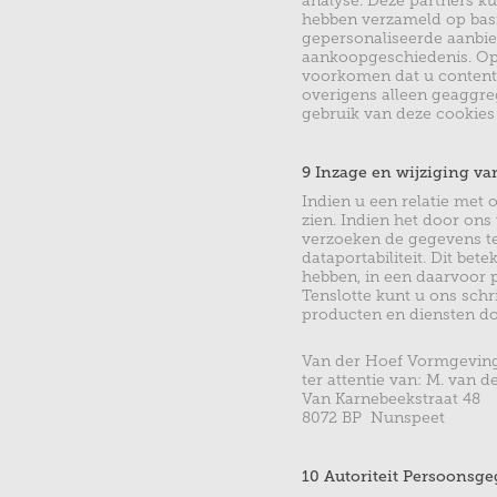
analyse. Deze partners k
hebben verzameld op bas
gepersonaliseerde aanbie
aankoopgeschiedenis. Op 
voorkomen dat u content o
overigens alleen geaggreg
gebruik van deze cookies
9 Inzage en wijziging v
Indien u een relatie met 
zien. Indien het door ons
verzoeken de gegevens te 
dataportabiliteit. Dit be
hebben, in een daarvoor 
Tenslotte kunt u ons schr
producten en diensten do
Van der Hoef Vormgevin
ter attentie van: M. van d
Van Karnebeekstraat 48
8072 BP Nunspeet
10 Autoriteit Persoonsg