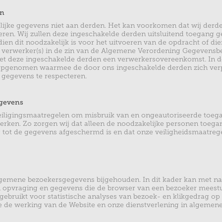
en
ijke gegevens niet aan derden. Het kan voorkomen dat wij derd
voeren. Wij zullen deze ingeschakelde derden uitsluitend toegang
ien dit noodzakelijk is voor het uitvoeren van de opdracht of die
s verwerker(s) in de zin van de Algemene Verordening Gegeven
met deze ingeschakelde derden een verwerkersovereenkomst. In 
pgenomen waarmee de door ons ingeschakelde derden zich ver
 gegevens te respecteren.
egevens
iligingsmaatregelen om misbruik van en ongeautoriseerde toeg
rken. Zo zorgen wij dat alleen de noodzakelijke personen toega
 tot de gegevens afgeschermd is en dat onze veiligheidsmaatreg
gemene bezoekersgegevens bijgehouden. In dit kader kan met n
an opvraging en gegevens die de browser van een bezoeker meest
ebruikt voor statistische analyses van bezoek- en klikgedrag op
e de werking van de Website en onze dienstverlening in algemene