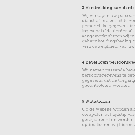
3 Verstrekking aan derd
Wij verkopen uw persoonl
dienst of project uit te 
persoonlijke gegevens ind
ingeschakelde derden al
aangemerkt sluiten wij 
geheimhoudingsbeding o
vertrouwelijkheid van uw
4 Beveiligen persoonsg
Wij nemen passende beve
persoonsgegevens te bepe
gegevens, dat de toegang
gecontroleerd worden.
5 Statistieken
Op de Website worden al
computer, het tijdstip v
geregistreerd en worden g
optimaliseren wij hierme