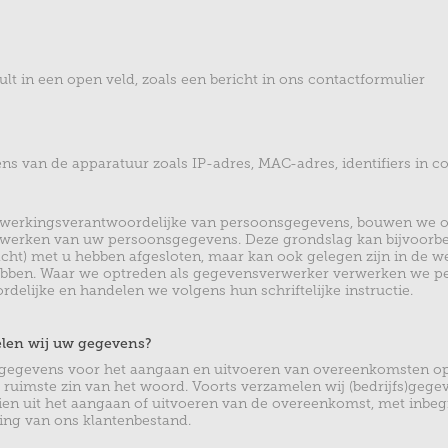
vult in een open veld, zoals een bericht in ons contactformulier
s van de apparatuur zoals IP-adres, MAC-adres, identifiers in c
rwerkingsverantwoordelijke van persoonsgegevens, bouwen we op
werken van uw persoonsgegevens. Deze grondslag kan bijvoorbeel
ht) met u hebben afgesloten, maar kan ook gelegen zijn in de we
ebben. Waar we optreden als gegevensverwerker verwerken we 
elijke en handelen we volgens hun schriftelijke instructie.
elen wij uw gegevens?
gegevens voor het aangaan en uitvoeren van overeenkomsten op 
ruimste zin van het woord. Voorts verzamelen wij (bedrijfs)gege
eien uit het aangaan of uitvoeren van de overeenkomst, met inbegr
ting van ons klantenbestand.