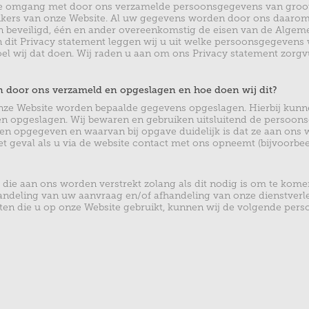
ge omgang met door ons verzamelde persoonsgegevens van groot
uikers van onze Website. Al uw gegevens worden door ons daarom
n beveiligd, één en ander overeenkomstig de eisen van de Alge
dit Privacy statement leggen wij u uit welke persoonsgegevens 
l wij dat doen. Wij raden u aan om ons Privacy statement zorgvu
 door ons verzameld en opgeslagen en hoe doen wij dit?
nze Website worden bepaalde gegevens opgeslagen. Hierbij kun
 opgeslagen. Wij bewaren en gebruiken uitsluitend de persoon
en opgegeven en waarvan bij opgave duidelijk is dat ze aan ons 
et geval als u via de website contact met ons opneemt (bijvoorbee
die aan ons worden verstrekt zolang als dit nodig is om te komen
ndeling van uw aanvraag en/of afhandeling van onze dienstverle
eiten die u op onze Website gebruikt, kunnen wij de volgende pe