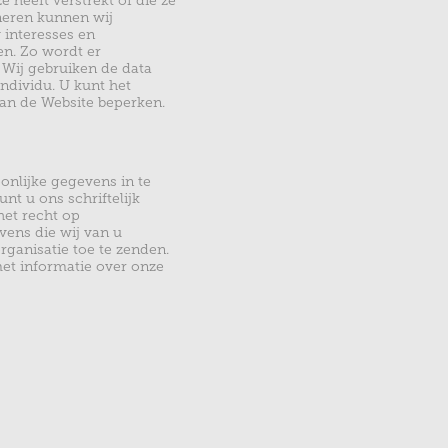
heeft verstrekt of die ze
neren kunnen wij
 interesses en
en. Zo wordt er
. Wij gebruiken de data
ndividu. U kunt het
van de Website beperken.
oonlijke gegevens in te
nt u ons schriftelijk
het recht op
vens die wij van u
ganisatie toe te zenden.
met informatie over onze