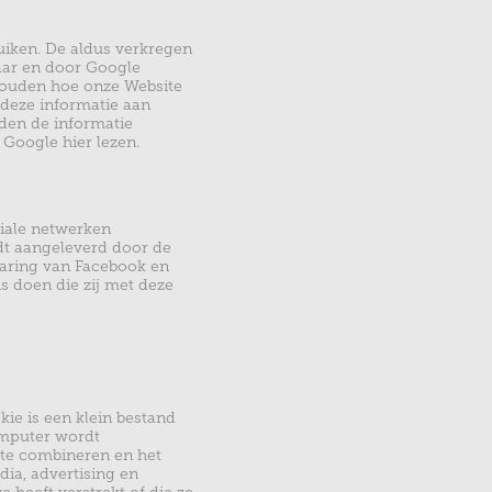
uiken. De aldus verkregen
aar en door Google
 houden hoe onze Website
 deze informatie aan
rden de informatie
Google hier lezen.
iale netwerken
dt aangeleverd door de
laring van
Facebook
en
s doen die zij met deze
ie is een klein bestand
omputer wordt
ite combineren en het
ia, advertising en