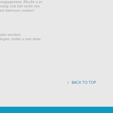
oonsgegevens. Mocht u er
eving ook het recht om
unt hiervoor contact
bsite worden
legen, zodat u van deze
↑
BACK TO TOP