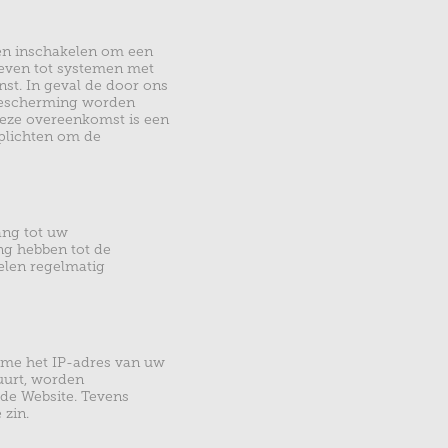
en inschakelen om een
 geven tot systemen met
nst. In geval de door ons
sbescherming worden
deze overeenkomst is een
plichten om de
ang tot uw
ng hebben tot de
elen regelmatig
ame het IP-adres van uw
uurt, worden
 de Website. Tevens
 zin.