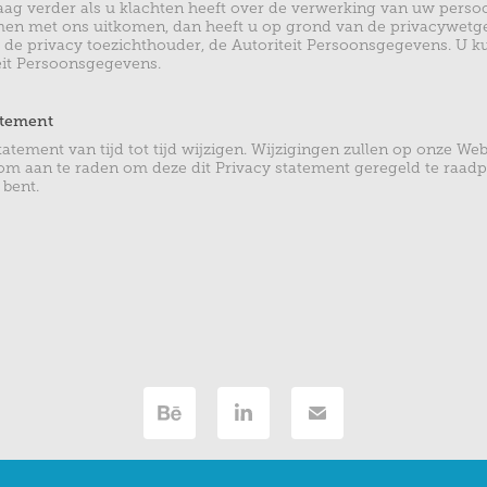
raag verder als u klachten heeft over de verwerking van uw pers
men met ons uitkomen, dan heeft u op grond van de privacywetg
ij de privacy toezichthouder, de Autoriteit Persoonsgegevens. U k
it Persoonsgegevens.
atement
atement van tijd tot tijd wijzigen. Wijzigingen zullen op onze We
rom aan te raden om deze dit Privacy statement geregeld te raadp
 bent.
© Marco van der Hoef