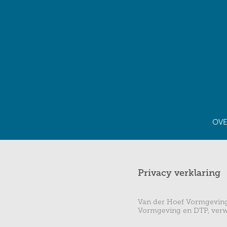
OVE
Privacy verklaring
Van der Hoef Vormgeving 
Vormgeving en DTP, verwe