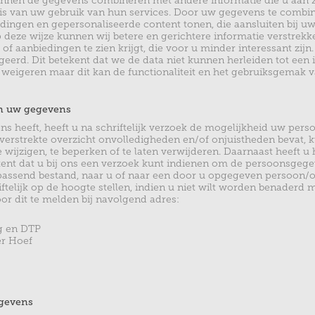
unnen de gegevens combineren met andere informatie die u aan ze 
is van uw gebruik van hun services. Door uw gegevens te combi
dingen en gepersonaliseerde content tonen, die aansluiten bij uw
deze wijze kunnen wij betere en gerichtere informatie verstrekk
f aanbiedingen te zien krijgt, die voor u minder interessant zijn
eerd. Dit betekent dat we de data niet kunnen herleiden tot een i
 weigeren maar dit kan de functionaliteit en het gebruiksgemak 
an uw gegevens
ons heeft, heeft u na schriftelijk verzoek de mogelijkheid uw pers
 verstrekte overzicht onvolledigheden en/of onjuistheden bevat, ku
wijzigen, te beperken of te laten verwijderen. Daarnaast heeft u 
tekent dat u bij ons een verzoek kunt indienen om de persoonsgege
passend bestand, naar u of naar een door u opgegeven persoon/or
iftelijk op de hoogte stellen, indien u niet wilt worden benaderd 
or dit te melden bij navolgend adres:
g en DTP
er Hoef
egevens