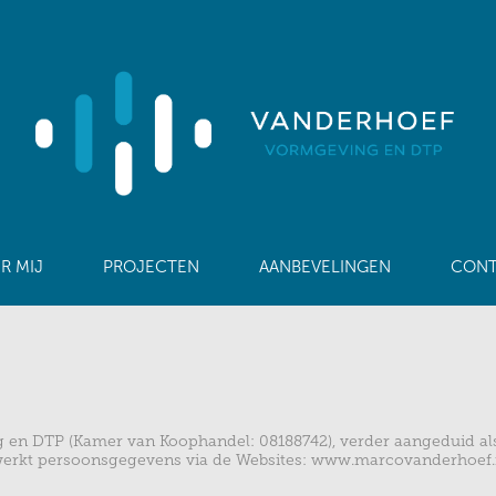
R MIJ
PROJECTEN
AANBEVELINGEN
CONT
en DTP (Kamer van Koophandel: 08188742), verder aangeduid als
rkt persoonsgegevens via de Websites: www.marcovanderhoef.nl 