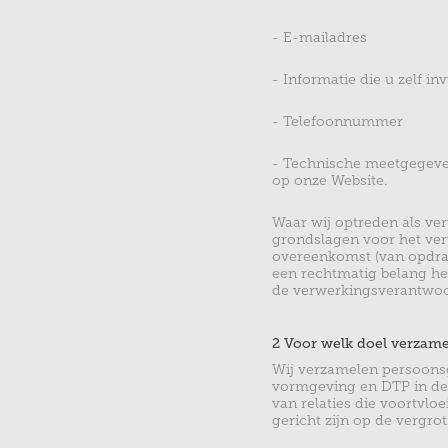
- E-mailadres
- Informatie die u zelf in
- Telefoonnummer
- Technische meetgegeven
op onze Website.
Waar wij optreden als ve
grondslagen voor het ver
overeenkomst (van opdrac
een rechtmatig belang h
de verwerkingsverantwoord
2 Voor welk doel verzam
Wij verzamelen persoons
vormgeving en DTP in de 
van relaties die voortvlo
gericht zijn op de vergro