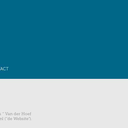
ACT
 ‘’ Van der Hoef
(‘’de Website").