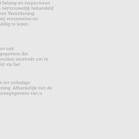
 belang en respecteren
 vertrouwelijk behandeld
mene Verordening
wij verzamelen en
ldig te lezen.
nen ook
sgegevens die
worden verstrekt om te
ld via het
 tot volledige
ning. Afhankelijk van de
rsoonsgegevens van u