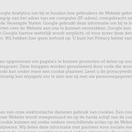
ogle Analytics om bij te houden hoe gebruikers de Website gebr
begrip van het adres van uw computer (IP-adres), overgebracht n
 de Verenigde Staten. Google gebruikt deze informatie om bij te
rten over de Website aan ons te kunnen verstrekken. Google kan
 Google hiertoe wettelijk wordt verplicht, of voor zover deze de
 Wij hebben hier geen invloed op. U kunt het Privacy beleid van 
pen opgenomen om pagina’s te kunnen promoten of delen op soc
nstagram). Deze knoppen worden gerealiseerd door code die wor
 code kan onder meer een cookie plaatsen. Leest u de privacyverk
lmatig kan wijzigen) om te zien wat zij met uw persoonsgegeven
en van onze elektronische diensten gebruik van cookies. Een cook
onze Website wordt meegestuurd en op de harde schijf van de c
cookie kunnen wij onder andere verschillende acties op de Webs
lyseren. Wij delen deze informatie met partners voor sociale med