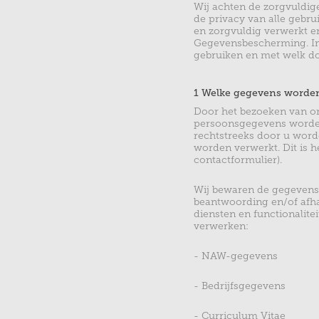
Wij achten de zorgvuldi
de privacy van alle gebr
en zorgvuldig verwerkt e
Gegevensbescherming. In 
gebruiken en met welk doe
1 Welke gegevens worden
Door het bezoeken van o
persoonsgegevens worden
rechtstreeks door u word
worden verwerkt. Dit is h
contactformulier).
Wij bewaren de gegevens 
beantwoording en/of afha
diensten en functionalit
verwerken:
- NAW-gegevens
- Bedrijfsgegevens
- Curriculum Vitae