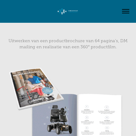
Uitwerken van een productbrochure van 64 pagina’s, DM
mailing en realisatie van een 360° productfilm.